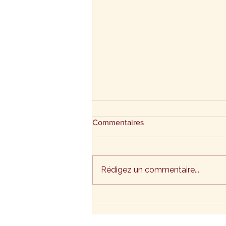
Commentaires
Rédigez un commentaire...
Velouté de potimarron et
pétoncles persillées