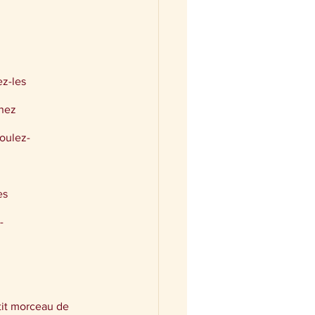
ez-les
nnez
roulez-
es
-
tit morceau de 