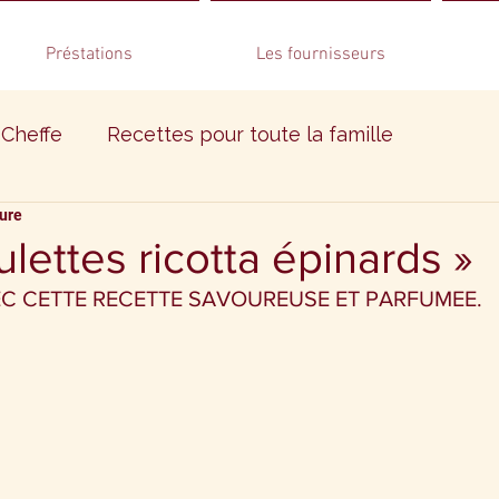
Préstations
Les fournisseurs
 Cheffe
Recettes pour toute la famille
ture
res
lettes ricotta épinards »
C CETTE RECETTE SAVOUREUSE ET PARFUMEE.