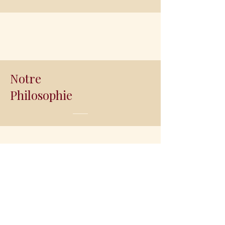
Notre
Philosophie
Nous collaborons exclusivement
avec des producteurs français et un
producteur espagnol pour sa viande
de Galice, choisis pour leur maîtrise,
leur engagement éthique, et leur